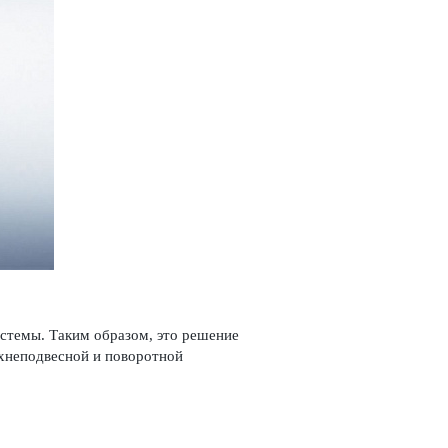
ис­темы. Таким образом, это решение
епо­д­в­есной и пово­р­отной