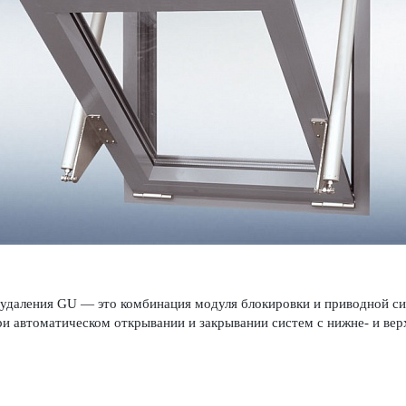
уда­л­ения GU — это комб­инация модуля блокировки и при­в­одной с
и автом­ат­ическом открывании и закрывании систем с нижне- и верхн