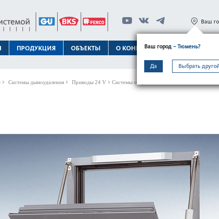
Ваш г
Ваш город
– Тюмень?
Я
ПРОДУКЦИЯ
ОБЪЕКТЫ
О КОНЦЕРНЕ
ТЕХПОДДЕРЖК
Да
Выбрать другой
я
Системы дымоудаления
Приводы 24 V
Системы открытия