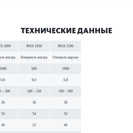
ТЕХНИЧЕСКИЕ ДАННЫЕ
A 1000
RWA 1050
RWA 1100
уть внутрь
Пове­рнуть внутрь
Откинуть наружу
1000
600
1000
0,8
0,6
0,8
0 – 300
100 – 250
100 – 300
30
30
30
54
54
54
40
22
40