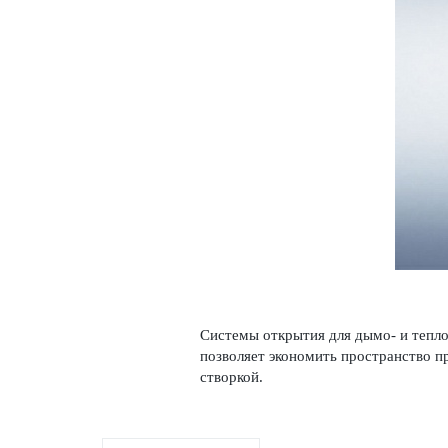
Сис­темы открытия для дымо- и тепло
позв­оляет экономить прос­транство пр
створкой.