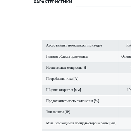
ХАРАКТЕРИСТИКИ
Ассортимент имеющихся при­в­одов
RW
Главная область применения
Откин
Номинальная мощность [Н]
Потреб­л­ение тока [A]
Ширина открытия [мм]
10
Продолжительность включения [%]
Тип защиты [IP]
Мин. нео­б­ходимая площадь/сторона рамы [мм]