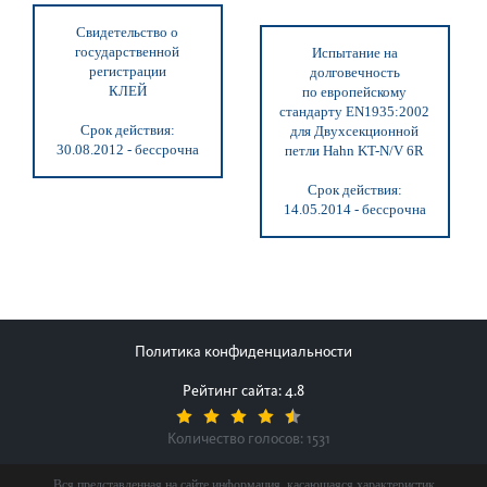
Свидетельство о
государственной
Испытание на
регистрации
долговечность
КЛЕЙ
по европейскому
стандарту EN1935:2002
Срок действия:
для Двухсекционной
30.08.2012 - бессрочна
петли Hahn KT-N/V 6R
Срок действия:
14.05.2014 - бессрочна
Политика конфиденциальности
Рейтинг сайта: 4.8
Количество голосов:
1531
Вся представленная на сайте информация, касающаяся характеристик