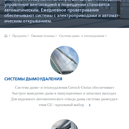
управление вентиляцией в помещении становится
автоматическим. Еже­дн­евное проветр­ивание
обеспечивают сис­темы с электропри­в­одами и автом­ат­
ическим открыванием.
Продукты
Оконная техника
Системы дымо- и теплоудаления
СИСТЕМЫ ДЫМОУДАЛЕНИЯ
Сис­тема дымо- и теплоуда­л­ения Gretsch-Unitas обеспечивает
быстрое выведение дыма в эвакуацио­нных и запасных выходах.
Для надежного автом­ат­ичес­кого отвода дыма сис­темы дымоуда­л­
ения GU - идеальный выбор.