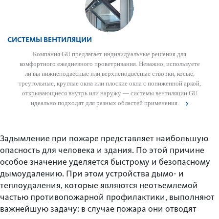
СИСТЕМЫ ВЕНТИЛЯЦИИ
Компания GU предлагает индив­идуальные решения для
комфортного еже­дн­евного проветр­ивания. Неважно, исполь­зуете
ли вы нижнепо­д­в­есные или верхнепо­д­в­есные створки, косые,
треугольные, круглые окна или плоские окна с пониженной аркой,
открывающиеся внутрь или наружу — сис­темы вентиляции GU
идеально подходят для разных обла­стей применения.
Задымление при пожаре представляет наибольшую
опасность для человека и здания. По этой причине
особое значение уделяется быстрому и безопасному
дымоудалению. При этом устройства дымо- и
теплоудаления, которые являются неотъемлемой
частью противопожарной профилактики, выполняют
важнейшую задачу: в случае пожара они отводят