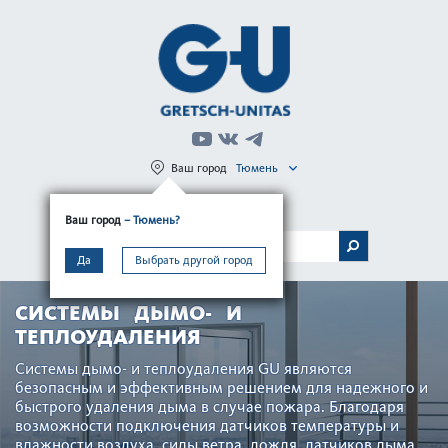
Ваш город
Тюмень
Регистрация
Вход
Ваш город
– Тюмень?
МЕНЮ
Да
Выбрать другой город
СИСТЕМЫ ДЫМО- И
ТЕПЛОУДАЛЕНИЯ
Сис­темы дымо- и теплоуда­л­ения GU являются
безопасным и эффективным решением для надежного и
быстрого уда­л­ения дыма в случае пожара. Благодаря
возможности подключения датчиков температуры и
влажности воздуха, силы ветра, дождя, датчиков дыма,