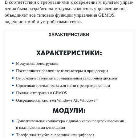
В соотв­е­тствии с требованиями к современным пультам управ­
ления была раз­р­а­ботана модульная консоль управ­ления: она
объединяет все типовые функции управ­ления GEMOS,
видеосис­темой и устройствами связи.
ХАРАКТЕРИСТИКИ
ХАР­АКТЕР­И­С­ТИКИ:
Модульная конструкция
Пос­т­авляются различные компьютеры и процессоры
Выс­ококачес­твенный промыш­ленный сенсорный дисплей
Сдвоенная сетевая плата для связи с рез­ерв­ированием
Полная интеграция в GEMOS
Опер­ацио­нная сис­тема Windows XP, Windows 7
МОДУЛИ:
Дополнительная клав­иа­тура с динамически подсвечиваемыми
и надписанными клав­ишами
Тел­е­фонная трубка аналоговая или цифр­овая