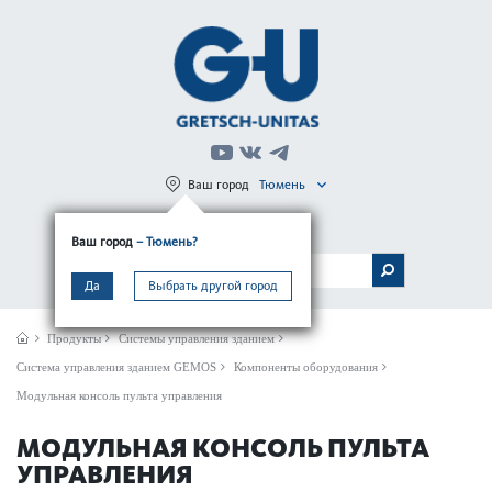
Ваш город
Тюмень
Регистрация
Вход
Ваш город
– Тюмень?
МЕНЮ
Да
Выбрать другой город
Продукты
Системы управления зданием
Сис­тема управ­ления зданием GEMOS
Компоненты оборудования
Модульная консоль пульта управ­ления
МОДУЛЬНАЯ КОНСОЛЬ ПУЛЬТА
УПРАВ­ЛЕНИЯ