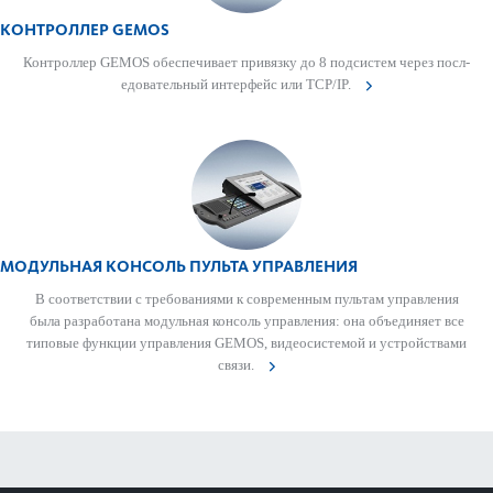
КОНТРОЛЛЕР GEMOS
Контроллер GEMOS обеспечивает привязку до 8 подсистем через пос­л­
едо­вательный интерфейс или TCP/IP.
МОДУЛЬНАЯ КОНСОЛЬ ПУЛЬТА УПРАВ­ЛЕНИЯ
В соотв­е­тствии с требованиями к современным пультам управ­ления
была раз­р­а­ботана модульная консоль управ­ления: она объединяет все
типовые функции управ­ления GEMOS, видеосис­темой и устройствами
связи.