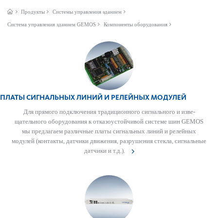
Продукты
Системы управления зданием
Сис­тема управ­ления зданием GEMOS
Компоненты оборудования
ПЛАТЫ СИГНАЛЬНЫХ ЛИНИЙ И РЕЛ­ЕЙНЫХ МОДУЛЕЙ
Для прямого под­ключения традицио­нного сигнального и изв­е­
щательного обору­дования к отказо­устойчивой сис­теме шин GEMOS
мы предлагаем различные платы сигнальных линий и рел­ейных
модулей (контакты, дат­чики движения, разр­уш­ения стекла, сигнальные
дат­чики и т.д.).