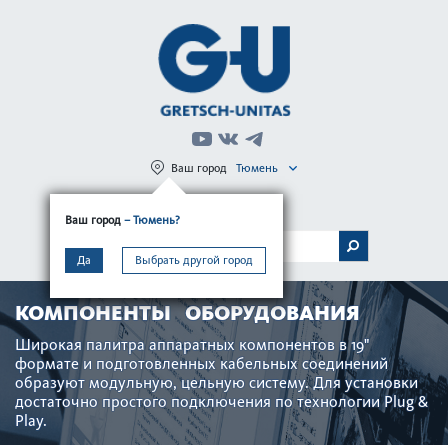
Ваш город
Тюмень
Регистрация
Вход
Ваш город
– Тюмень?
МЕНЮ
Да
Выбрать другой город
КОМПОНЕНТЫ ОБОРУДОВАНИЯ
Широкая пал­итра аппар­атных компонентов в 19"
формате и подготов­ленных кабельных соединений
образуют модульную, цельную сис­тему. Для установки
дос­тат­очно про­с­того под­ключения по технол­огии Plug &
Play.