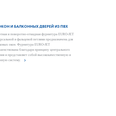
ОКОН И БАЛКОННЫХ ДВЕРЕЙ ИЗ ПВХ
тная и поворотно-откидная фурнитура EURO-JET
ерсальной и фальцевой петлями предназначена для
ковых окон. Фурнитура EURO-JET
шенствована благодаря принципу центрального
ния и представляет собой высококачественную и
чную систему.