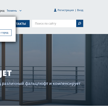
Регистрация
Вход
ород
Тюмень
А
КОНТАКТЫ
 город
JET
под различный фальцлюфт и компенсирует