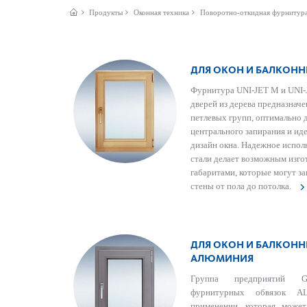
Продукты
Оконная техника
Поворотно-откидная фурнитур
ДЛЯ ОКОН И БАЛКОННЫ
Фурнитура UNI-JET M и UNI-J
дверей из дерева предназнач
петлевых групп, оптимально
центрального запирания и ид
дизайн окна. Надежное испол
стали делает возможным изго
габаритами, которые могут з
стены от пола до потолка.
ДЛЯ ОКОН И БАЛКОНН
АЛЮМИНИЯ
Группа предприятий G
фурнитурных обвязок AL
применении, которая может