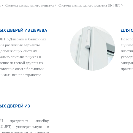
а
Системы для наружного монтажа
Системы для наружного монтажа UNI-JET
Х ДВЕРЕЙ ИЗ ДЕРЕВА
ДЛЯ 
ET S Для окон и балконных
Поворо
ены различные варианты
с унив
 дополняющих систему
пласти
еально вписывающихся в
усовер
нение петлевой группы из
запира
товление окон с большими
практи
анимать все пространство
ЫХ ДВЕРЕЙ ИЗ
U предлагает линейку
U-JET, универсальную в
 использоваться в качестве