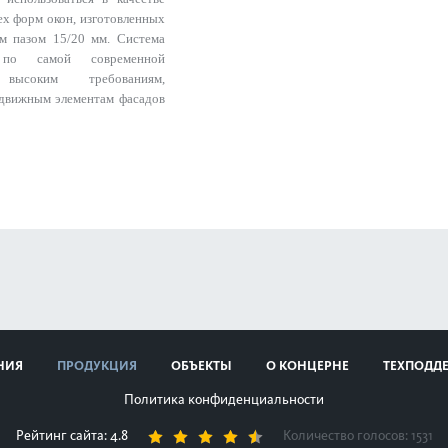
ех форм окон, изготовленных
м пазом 15/20 мм. Система
я по самой современной
 высоким требованиям,
одвижным элементам фасадов
НИЯ
ПРОДУКЦИЯ
ОБЪЕКТЫ
О КОНЦЕРНЕ
ТЕХПОДД
Политика конфиденциальности
Рейтинг сайта: 4.8
Количество голосов:
1531