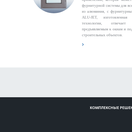
фурнитурной системы для вс
из алюминия, c фурнитурны
ALU-JET, изготовленна
технологии, отвечает
предъявляемым к окнам и п
строительных объектов.
КОМПЛЕКСНЫЕ РЕШЕ