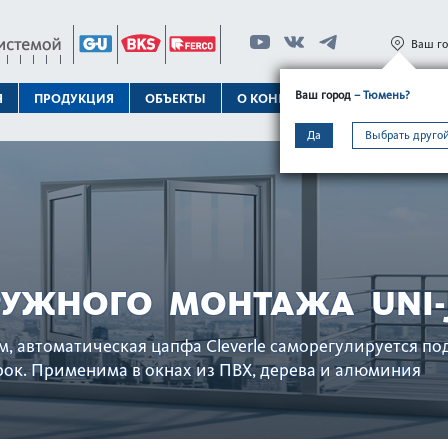
Ваш г
Ваш город
– Тюмень?
Я
ПРОДУКЦИЯ
ОБЪЕКТЫ
О КОНЦЕРНЕ
ТЕХПОДДЕРЖК
Да
Выбрать другой
УЖНОГО МОНТАЖА UNI-
ем, автоматическая цапфа Cleverle саморегулируется 
рок. Применима в окнах из ПВХ, дерева и алюминия