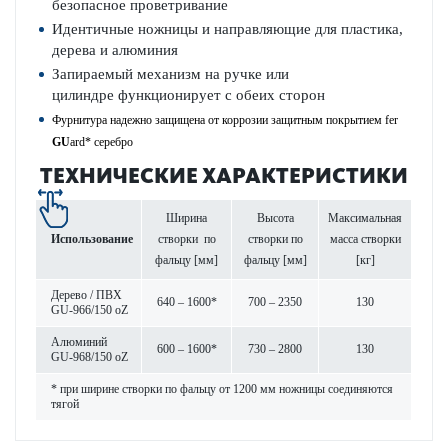
безопасное проветривание
Идентичные
ножницы и
направляющие для
пластика,
дерева и алюминия
Запираемый механизм
на ручке
или
цилиндре
функционирует
с обеих сторон
Фурнитура надежно защищена от коррозии защитным покрытием fer­
GU
ard* серебро
ТЕХНИЧЕСКИЕ ХАРАКТЕРИСТИКИ
Ширина
Высота
Максимальная
Использование
створки по
створки по
масса створки
фальцу [мм]
фальцу [мм]
[кг]
Дерево / ПВХ
640 – 1600*
700 – 2350
130
GU-966/150 oZ
Алюминий
600 – 1600*
730 – 2800
130
GU-968/150 oZ
* при ширине створки по фальцу от 1200 мм ножницы соединяются
тягой