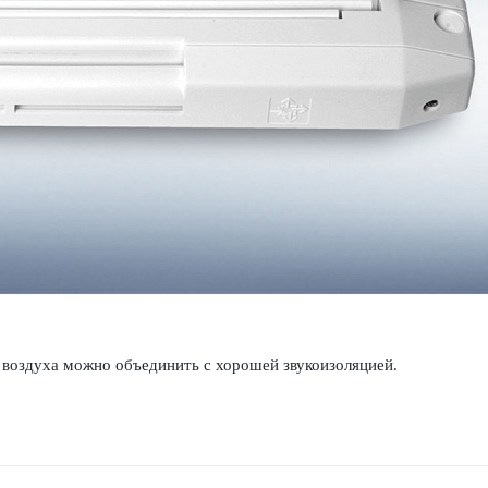
воздуха можно объединить с хор­ошей звук­ои­з­ол­яцией.