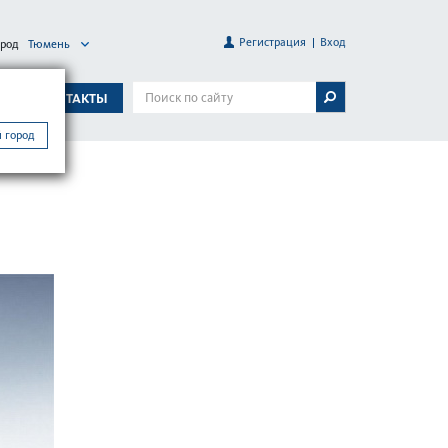
Регистрация
Вход
ород
Тюмень
А
КОНТАКТЫ
 город
0 / 50