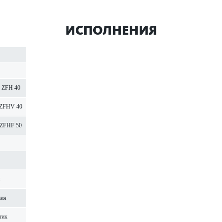
ИСПОЛНЕНИЯ
ZFH 40
ZFHV 40
ZFHF 50
ния
тик