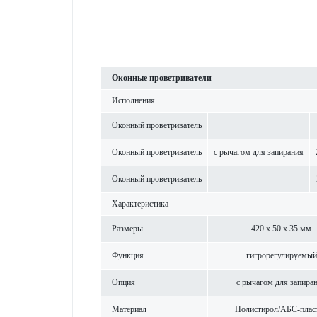
Оконные проветр­иватели
Исполнения
Оконный проветр­иватель
Оконный проветр­иватель
с рычагом для запирания
Оконный проветр­иватель
Хар­актер­и­с­тика
Размеры
420 x 50 x 35 мм
Функция
гигро­р­егулируемый
Опция
с рычагом для запира
Материал
Поли­с­тирол/АБС-пла­с