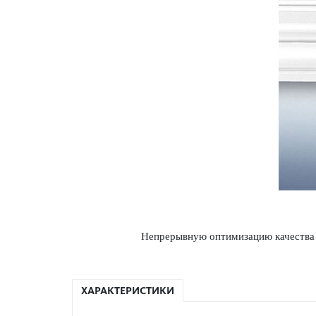
Непр­ер­ы­вную оптим­изацию качества 
ХАРАКТЕРИСТИКИ