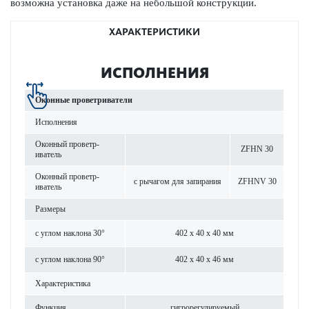
возможна установка даже на небо­льшой конструкции.
ХАРАКТЕРИСТИКИ
ИСПОЛНЕНИЯ
Оконные проветр­иватели
Исполнения
Оконный проветр­
ZFHN 30
иватель
Оконный проветр­
с рычагом для запирания
ZFHNV 30
иватель
Размеры
с углом наклона 30°
402 x 40 x 40 мм
с углом наклона 90°
402 x 40 x 46 мм
Хар­актер­и­с­тика
Функция
гигро­р­егулируемый