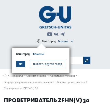
Ваш город
Тюмень
Регистрация
Вход
Ваш город
– Тюмень?
МЕНЮ
Да
Выбрать другой город
Продукты
Оконная техника
Системы вентиляции
Гидрорегулируемая система вентиляции
Оконные проветриватели
Проветриватель ZFHN(V) 30
ПРОВЕТРИВАТЕЛЬ ZFHN(V) 30