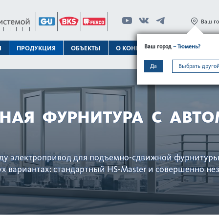
Ваш г
Ваш город
– Тюмень?
Я
ПРОДУКЦИЯ
ОБЪЕКТЫ
О КОНЦЕРНЕ
ТЕХПОДДЕРЖК
Да
Выбрать другой
НАЯ ФУРНИТУРА С АВТО
ду электропривод для подъемно-сдвижной фурнитуры
ух вариантах: стандартный HS-Master и совершенно не