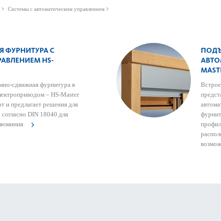
Системы с автоматическим управлением
 ФУРНИТУРА С
ПОДЪ
АВЛЕНИЕМ HS-
АВТО
MAST
мно-сдвижная фурнитура в
Встро
лектроприводом – HS-Master
предст
т и предлагает решения для
автома
 согласно DIN 18040 для
фурнит
алюминия.
профил
распол
возмож