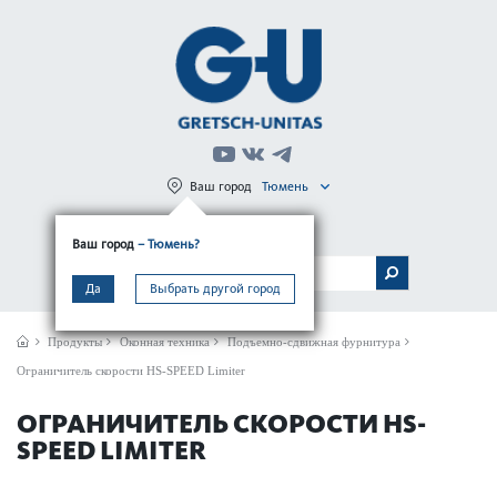
Ваш город
Тюмень
Регистрация
Вход
Ваш город
– Тюмень?
МЕНЮ
Да
Выбрать другой город
Продукты
Оконная техника
Подъемно-сдвижная фурнитура
Ограничитель скорости HS-SPEED Limiter
ОГРАНИЧИТЕЛЬ СКОРОСТИ HS-
SPEED LIMITER