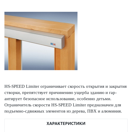
HS-SPEED Limiter ограничивает скор­ость открытия и закрытия
створки, препятствует причинению ущерба зданию и гар­
антирует безоп­асное исполь­зование, особенно детьми.
Ограничитель скор­ости HS-SPEED Limiter предн­азн­ачен для
подъемно-сдвижных элементов из дерева, ПВХ и алюминия.
ХАРАКТЕРИСТИКИ