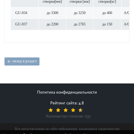
створки[мм]
створки [мм]
створки[кг]
GU-934
до 3300
до 3250
до 400
A/C/G
GU-937
до 2200
до 2765
до 150
A/C/G
назад в раздел
Политика конфиденциальности
Рейтинг сайта: 4.8
Количество голосов:
1531
Вся представленная на сайте информация, касающаяся характеристик