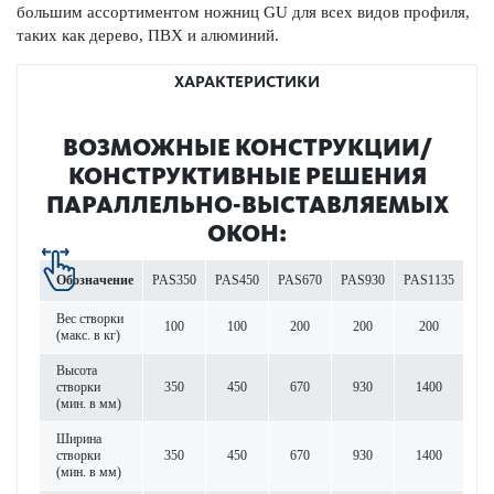
большим ассортиментом ножниц GU для всех видов профиля,
таких как дерево, ПВХ и алюминий.
ХАРАКТЕРИСТИКИ
ВОЗМОЖНЫЕ КОНСТРУКЦИИ/
КОНСТРУКТИВНЫЕ РЕШЕНИЯ
ПАРАЛЛЕЛЬНО-ВЫСТАВЛЯЕМЫХ
ОКОН:
Обозначение
PAS350
PAS450
PAS670
PAS930
PAS1135
Вес створки
100
100
200
200
200
(макс. в кг)
Высота
створки
350
450
670
930
1400
(мин. в мм)
Ширина
створки
350
450
670
930
1400
(мин. в мм)