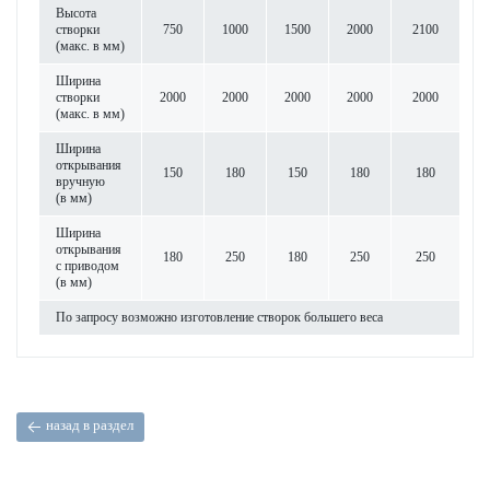
Высота
створки
750
1000
1500
2000
2100
(макс. в мм)
Ширина
створки
2000
2000
2000
2000
2000
(макс. в мм)
Ширина
открывания
150
180
150
180
180
вручную
(в мм)
Ширина
открывания
180
250
180
250
250
с приводом
(в мм)
По запросу возможно изготовление створок большего веса
назад в раздел