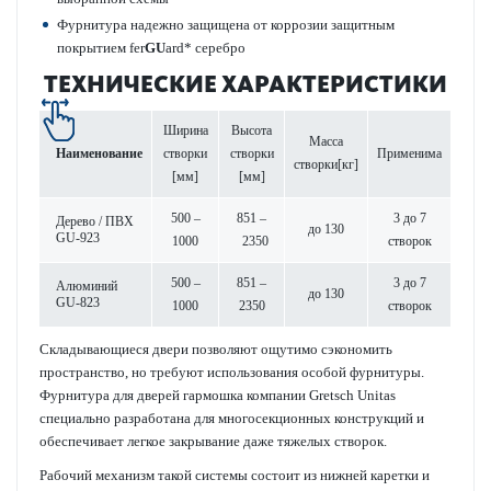
Фурнитура надежно защищена от коррозии защитным
покрытием fer­
GU
ard* серебро
ТЕХНИЧЕСКИЕ ХАРАКТЕРИСТИКИ
Ширина
Высота
Масса
Наименование
створки
створки
Применима
створки[кг]
[мм]
[мм]
500 –
851 –
3 до 7
Дерево / ПВХ
до 130
GU-923
1000
2350
створок
500 –
851 –
3 до 7
Алюминий
до 130
GU-823
1000
2350
створок
Складывающиеся двери позволяют ощутимо сэкономить
пространство, но требуют использования особой фурнитуры.
Фурнитура для дверей гармошка компании Gretsch Unitas
специально разработана для многосекционных конструкций и
обеспечивает легкое закрывание даже тяжелых створок.
Рабочий механизм такой системы состоит из нижней каретки и