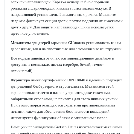
верхней направляющей. Каретка оснащена 6-ю опорными
роликами с шарикоподшипниками в пластиковом кожухе. В
направляющей установлены 2 аналогичных ролика. Механизм
надежно фиксирует секции двери, плотно подгоняя их к косякам и
друг к другу. Для защиты направляющей шины используется
щеточное уплотнение.
Механизмы для дверей гармошка GUможно устанавливать как на
деревянные, так и на пластиковые или алюминиевые конструкции.
Все модели линейки отличаются инновационным дизайном и
доступны в нескольких цветах (серебро, белый, темно-
коричневый).
Фурнитура имеет сертификацию DIN 18040 и идеально подходит
для решений безбарьерного строительства. Механизмы этой
серии позволяют легко и плавно управлять даже тяжелыми,
габаритными створками, не прилагая для этого никаких усилий.
При этом створки оснащаются скрытыми противовзломными
петлями, также для обеспечения безопасности помещений
используется фурнитурная обвязка с запиранием в порог.
Немецкий производитель Gretsch Unitas изготавливает механизмы
для дверей гармошка на заказ с доставкой по Тюмени, а также по