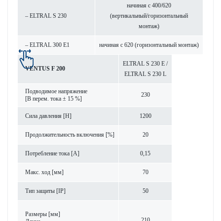
начиная с 400/620
– ELTRAL S 230
(вертик­альный/гор­и­з­онтальный
монтаж)
– ELTRAL 300 E1
начиная с 620 (гор­и­з­онтальный монтаж)
ELTRAL S 230 E /
VENTUS F 200
ELTRAL S 230 L
Под­вод­имое напряжение
230
[В перем. тока ± 15 %]
Сила дав­ления [Н]
1200
Продолжительность включения [%]
20
Потреб­л­ение тока [A]
0,15
Макс. ход [мм]
70
Тип защиты [IP]
50
Размеры [мм]
210