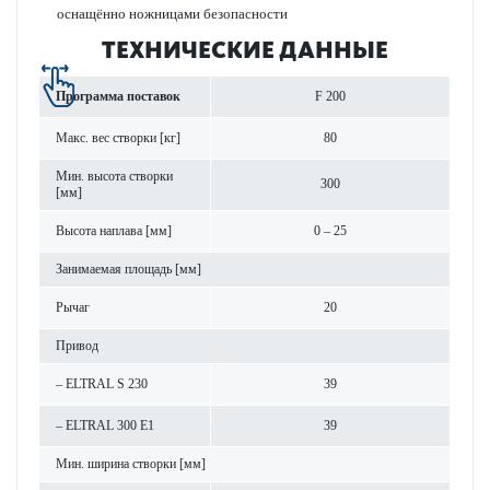
оснащённо ножницами безопасности
ТЕХНИЧЕСКИЕ ДАННЫЕ
Программа поставок
F 200
Макс. вес створки [кг]
80
Мин. высота створки
300
[мм]
Высота нап­лава [мм]
0 – 25
Занимаемая площадь [мм]
Рычаг
20
Привод
– ELTRAL S 230
39
– ELTRAL 300 E1
39
Мин. ширина створки [мм]