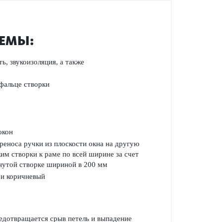
ТЕМЫ:
ть
, звукоизоляция
, а также
 фальце створки
окон
реноса ручки из плоскости окна на другую
им створки к раме по всей ширине за счет
нутой створке шириной в 200 мм
 и коричневый
едотвращается срыв петель и выпадение