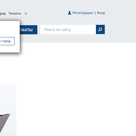
Регистрация
Вход
ород
Тюмень
А
КОНТАКТЫ
 город