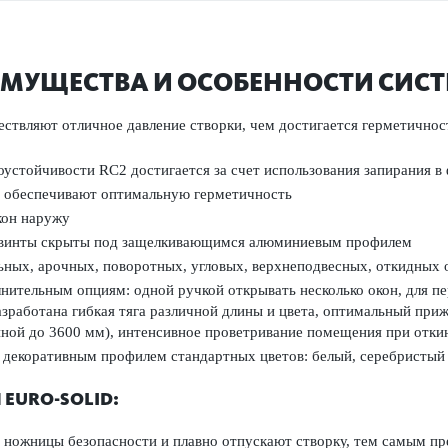
МУЩЕСТВА И ОСОБЕННОСТИ СИС
ствляют отличное давление створки, чем достигается
герметичнос
устойчивости RC2 достигается за счет использования запирания в
и обеспечивают оптимальную герметичность
кон наружу
се винты скрыты под защелкивающимся алюминиевым профилем
ьных, арочных, поворотных, угловых, верхнеподвесных, откидных 
ительным опциям: одной ручкой открывать несколько окон, для пе
азработана гибкая тяга различной длины и цвета, оптимальный приж
ной до 3600 мм), интенсивное проветривание помещения при отки
декоративным профилем стандартных цветов: белый, серебристый
EURO-SOLID:
ножницы безопасности и плавно отпускают створку, тем самым пр