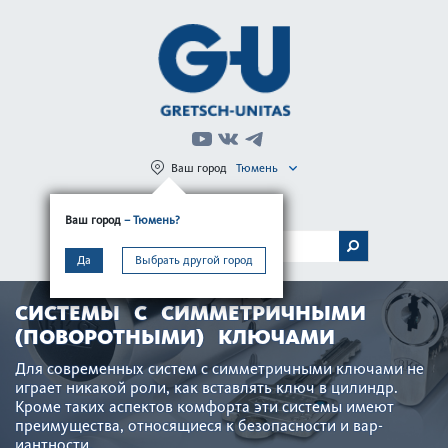
Ваш город
Тюмень
Регистрация
Вход
Ваш город
– Тюмень?
МЕНЮ
Да
Выбрать другой город
СИСТЕМЫ С СИММЕТРИЧНЫМИ
(ПОВОРОТНЫМИ) КЛЮЧАМИ
Для современных систем с симметричными ключами не
играет ник­акой роли, как вставлять ключ в цилиндр.
Кроме таких аспектов комфорта эти сис­темы имеют
преимущества, относящиеся к безоп­асности и вар­
иантности.