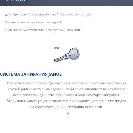
Продукты
Дверная техника
Системы запирания
Механические запирающие цилиндры
Системы с симметричными (поворотными) ключами
СИСТЕМА ЗАПИРАНИЯ JANUS
Ваш ответ на серьезные требования к запиранию: сис­тема пово­р­отных
ключей janus с чет­ырьмя рядами штифтов обеспечивает выс­очайшую
безоп­асность и единственный в своем роде комфорт запирания.
Модульная конструкция позв­оляет гибкую адаптацию длины цилиндра
на соотв­е­тствующую ситуацию установки.