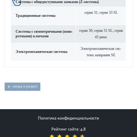
Сис­темы с общедос­тупными зам­ками (Z-сис­темы)
серия 31; серия 33 SL
Традицио­нные сис­темы
серия 50; серия 51 SL; серия
Сис­темы с симметричными (пово­
р­отными) ключами
45 janus
Электромеханическая сис­
Электромеханические сис­темы
тема запирания SE
назад в раздел
Политика конфиденциальности
Рейтинг сайта: 4.8