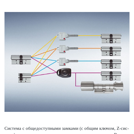
Сис­тема с общедос­тупными зам­ками (с общим ключом, Z-сис­