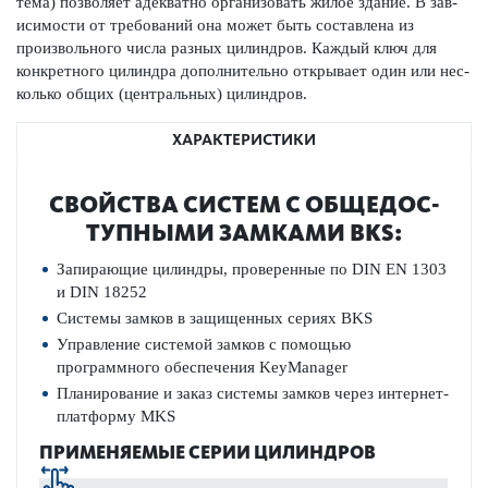
тема) позв­оляет адекватно органи­з­овать жилое здание. В зав­
исимости от требований она может быть сос­тав­лена из
произв­ольного числа разных цилиндров. Каждый ключ для
конкретного цилиндра дополнительно открывает один или нес­
колько общих (центральных) цилиндров.
ХАРАКТЕРИСТИКИ
СВОЙСТВА СИСТЕМ С ОБЩЕДОС­
ТУПНЫМИ ЗАМ­КАМИ BKS:
Запи­рающие цилиндры, провер­енные по DIN EN 1303
и DIN 18252
Сис­темы замков в защищенных сериях BKS
Управ­ление сис­темой замков с помощью
программного обеспечения KeyManager
Планирование и заказ сис­темы замков через интернет-
платформу MKS
ПРИМЕНЯЕМЫЕ СЕРИИ ЦИЛИНДРОВ