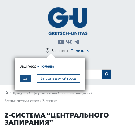
Ваш город
Тюмень
Регистрация
Вход
Ваш город
– Тюмень?
МЕНЮ
Да
Выбрать другой город
Продукты
Дверная техника
Системы запирания
Единые системы замков
Z-система
Z-СИСТЕМА “ЦЕНТРАЛЬНОГО
ЗАПИРАНИЯ”