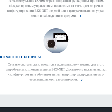
Интеллектуальное ПО имеет разнообразный функционал, при этом,
обладая про­стым управ­лением, неза­в­исимо от того, идет ли речь о
конфигур­иро­вании BKS-NET-изделий или о централ­и­з­ованном управ­
лении и наблюдении за дверьми.
КОМПОНЕНТЫ ШИНЫ
Сетевые сис­темы легко вводятся в эксплуат­ацию – именно для этого
раз­р­а­ботаны компоненты шины BKS-NET. Дос­тат­очно нажатия кнопки
- конфигур­иро­вание абонентов шины, например распреде­л­ение адр­
есов, вып­олняется автом­ат­ически.