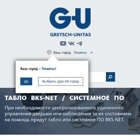
Ваш город
Тюмень
Регистрация
Вход
Ваш город
– Тюмень?
МЕНЮ
Да
Выбрать другой город
ТАБЛО BKS-NET / СИСТЕМНОЕ ПО
При нео­б­ход­имости централ­и­з­ованного удаленного
управ­ления дверьми или наблюдения за их сос­тоянием
на помощь придут табло или сис­темное ПО BKS-NET.