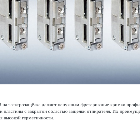
 на электрозащёлке делают ненужным фрез­ер­ование кромки профил
й пла­стины с закрытой обла­стью защелки отпирателя. Их преимущ
 выс­окой гермет­ичности.