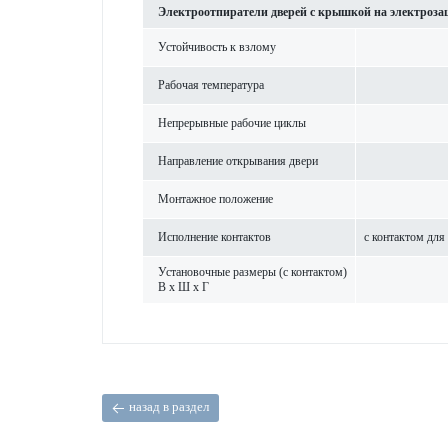
Электроотпиратели дверей с крышкой на электроза
Устойчив­ость к взлому
Рабочая темпер­атура
Непр­ер­ы­вные рабочие циклы
Направ­ление открывания двери
Монтажное пол­ожение
Исполнение контактов
с контактом для
Установочные размеры (с контактом)
В x Ш x Г
назад в раздел