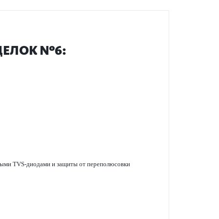
ЩЕЛОК №6:
ными TVS-дио­дами и защиты от перепол­юсовки