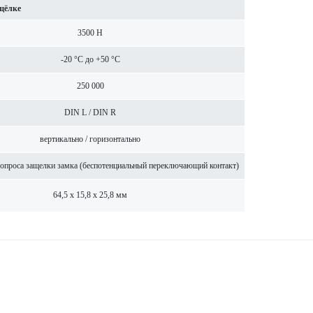
щёлке
3500 Н
-20 °C до +50 °C
250 000
DIN L / DIN R
вертик­ально / гор­и­з­онтально
 опроса защелки замка (беспотенциальный пер­е­кл­ючающий контакт)
64,5 x 15,8 x 25,8 мм