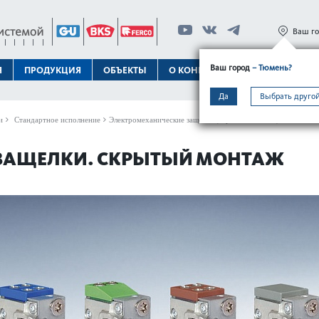
Ваш г
Ваш город
– Тюмень?
Я
ПРОДУКЦИЯ
ОБЪЕКТЫ
О КОНЦЕРНЕ
ТЕХПОДДЕРЖК
Да
Выбрать другой
и
Стандартное исполнение
Электромеханические защелки (скрытый монтаж)
 ЗАЩЕЛКИ. СКРЫТЫЙ МОНТАЖ