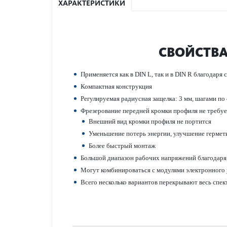
ХАРАКТЕРИСТИКИ
СВОЙСТВА
Применяется как в DIN L, так и в DIN R благодар
Компактная конструкция
Регулируемая радиусная защелка: 3 мм, шагами по 
Фрез­ер­ование пер­едней кромки профиля не треб
Внешний вид кромки профиля не портится
Уменьшение потерь энергии, улучшение гермет
Более быстрый монтаж
Большой диапазон рабочих напряжений благодаря
Могут комб­инироваться с моду­лями электронного
Всего нес­колько вар­иантов перек­рывают весь спе