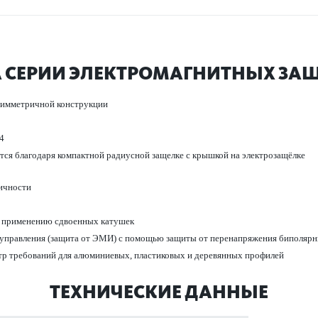
 СЕРИИ ЭЛЕКТРО­М­АГНИТНЫХ ЗА
я симметричной конструкции
4
уется благодаря компактной радиусной защелке с крышкой на электрозащёлке
­ичности
 применению сдвоенных кат­ушек
 управ­ления (защита от ЭМИ) с помощью защиты от пер­ен­апряжения бипол­яр
ктр требований для алюминиевых, пла­сти­к­овых и дер­евянных профилей
ТЕХНИЧЕСКИЕ ДАННЫЕ