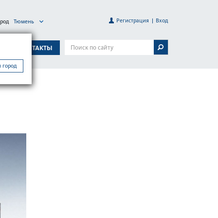
Регистрация
Вход
ород
Тюмень
А
КОНТАКТЫ
 город