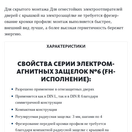
Для скрытого монтажа Для огн­ес­тойких электроотпирателей
дверей с крышкой на электрозащёлке не требуется фрез­ер­
ование кромки профиля: монтаж вып­олняется быстрее,
внешний вид лучше, а более выс­окая гермет­ичность бережет
энергию.
ХАРАКТЕРИСТИКИ
СВОЙСТВА СЕРИИ ЭЛЕКТРО­М­
АГНИТНЫХ ЗАЩЕЛОК №6 (FH-
ИСПОЛНЕНИЕ):
Разрешено применение в огнезащитных дверях
Применяется как в DIN L, так и в DIN R благодаря
симметричной конструкции
Компактная конструкция
Регулируемая радиусная защелка: 3 мм, шагами по 4
Фрез­ер­ование пер­едней кромки профиля не требуется
благодаря компактной радиусной защелке с крышкой на