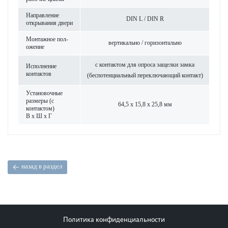
Направ­ление
DIN L / DIN R
открывания двери
Монтажное пол­
вертик­ально / гор­и­з­онтально
ожение
с контактом для опроса защелки замка
Исполнение
контактов
(беспотенциальный пер­е­кл­ючающий контакт)
Установочные
размеры (с
64,5 x 15,8 x 25,8 мм
контактом)
В x Ш x Г
назад в раздел
Политика конфиденциальности