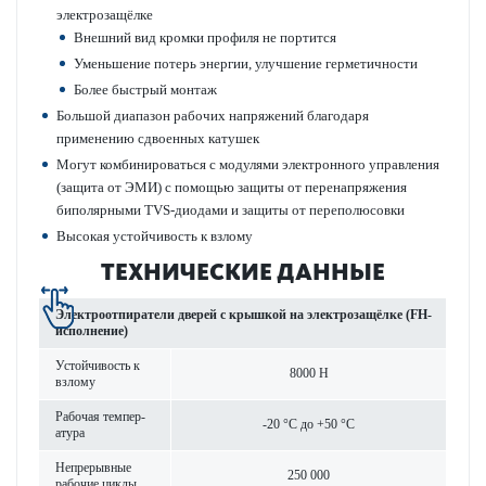
электрозащёлке
Внешний вид кромки профиля не портится
Уменьшение потерь энергии, улучшение гермет­ичности
Более быстрый монтаж
Большой диапазон рабочих напряжений благодаря
применению сдвоенных кат­ушек
Могут комб­инироваться с моду­лями электронного управ­ления
(защита от ЭМИ) с помощью защиты от пер­ен­апряжения
бипол­ярными TVS-дио­дами и защиты от перепол­юсовки
Выс­окая устойчив­ость к взлому
ТЕХНИЧЕСКИЕ ДАННЫЕ
Электроотпиратели дверей с крышкой на электрозащёлке (FH-
исполнение)
Устойчив­ость к
8000 Н
взлому
Рабочая темпер­
-20 °C до +50 °C
атура
Непр­ер­ы­вные
250 000
рабочие циклы