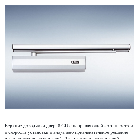
Верхние довод­чики дверей GU с направляющей - это про­с­тота
и скор­ость установки и визуально привле­к­ательное решение
для одн­ос­твор­чатых дверей. Для двустворчатых дверей