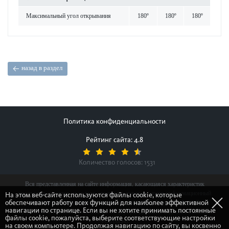
Максимальный угол открывания
180º
180º
180º
назад в раздел
Политика конфиденциальности
Рейтинг сайта: 4.8
Количество голосов:
1531
Вся представленная на сайте информация, касающаяся характеристик
продуктов, наличия на складе, стоимости товаров, носит информационный
На этом веб-сайте используются файлы cookie, которые
обеспечивают работу всех функций для наиболее эффективной
характер и ни при каких условиях не является публичной офертой,
навигации по странице. Если вы не хотите принимать постоянные
определяемой положениями Статьи 437(2) Гражданского кодекса Российской
файлы cookie, пожалуйста, выберите соответствующие настройки
Федерации.
на своем компьютере. Продолжая навигацию по сайту, вы косвенно