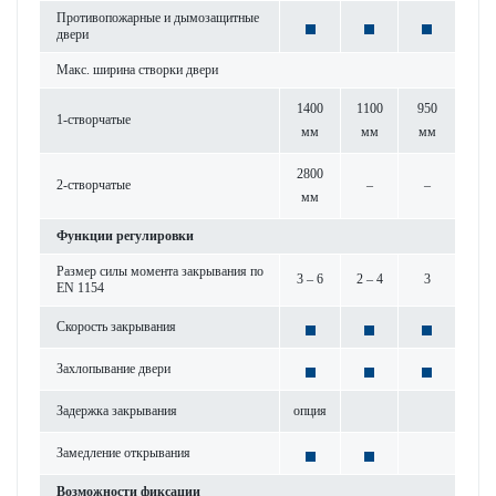
Против­опожарные и дымозащитные
двери
Макс. ширина створки двери
1400
1100
950
1-створ­чатые
мм
мм
мм
2800
2-створ­чатые
–
–
мм
Функции регулировки
Размер силы момента закрывания по
3 – 6
2 – 4
3
EN 1154
Скор­ость закрывания
Захлопывание двери
Задержка закрывания
опция
Замед­ление открывания
Возможности фиксации