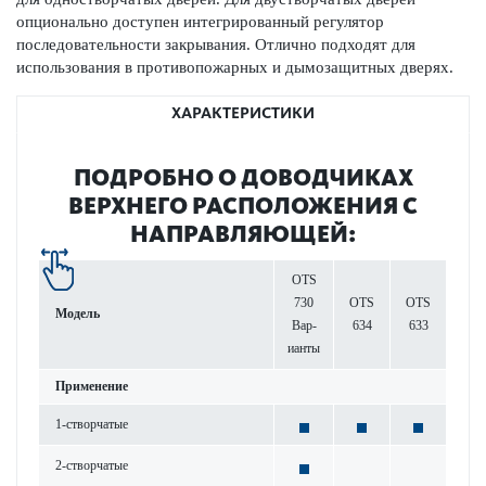
опционально доступен интегрированный регулятор
последовательности закрывания. Отлично подходят для
исполь­зования в против­опожарных и дымозащитных дверях.
ХАРАКТЕРИСТИКИ
ПОД­РОБНО О ДОВОД­ЧИКАХ
ВЕРХНЕГО РАСПОЛ­ОЖЕНИЯ С
НАПРАВЛЯЮЩЕЙ:
OTS
730
OTS
OTS
Модель
Вар­
634
633
ианты
Применение
1-створ­чатые
2-створ­чатые