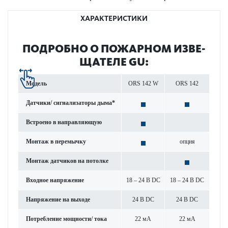
ХАРАКТЕРИСТИКИ
ПОД­РОБНО О ПОЖА­РНОМ ИЗВ­Е­
ЩАТЕЛЕ GU:
Модель
ORS 142 W
ORS 142
Дат­чики/ сигнал­изаторы дыма*
Встроено в направляющую
Монтаж в пер­емычку
опция
Монтаж дат­чиков на потолке
Входное напряжение
18 – 24 В DC
18 – 24 В DC
Напряжение на выходе
24 В DC
24 В DC
Потреб­л­ение мощности/ тока
22 мА
22 мА