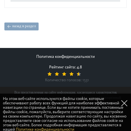
назад в раздел
Политика конфиденциальности
Рейтинг сайта: 4.8
Количество голосов:
1531
Вся представленная на сайте информация, касающаяся характеристик
продуктов, наличия на складе, стоимости товаров, носит информационный
На этом веб-сайте используются файлы cookie, которые
обеспечивают работу всех функций для наиболее эффективной
характер и ни при каких условиях не является публичной офертой,
навигации по странице. Если вы не хотите принимать постоянные
определяемой положениями Статьи 437(2) Гражданского кодекса Российской
файлы cookie, пожалуйста, выберите соответствующие настройки
Федерации.
на своем компьютере. Продолжая навигацию по сайту, вы косвенно
предоставляете свое согласие на использование файлов cookie на
этом веб-сайте. Более подробная информация предоставляется в
© Gretsch-Unitas group
нашей
Политике конфиденциальности