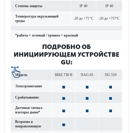
Степень защиты
IP 40
IP 40
Темпер­атура окружающей
-20 до +75 °C
-20 до +75?°C
среды
*работа = зел­еный / тревога = красный
ПОД­РОБНО ОБ
ИНИЦИИРУЮЩЕМ УСТРОЙСТВЕ
GU:
Модель
BMZ 730 H
NAG 03
NG 519
Электропитание
Срабат­ывание
Дат­чики/ сигнал­
изаторы дыма*
Встроено в
направляющую