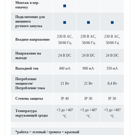
Монтаж в пер­
емычку
Под­ключение для
внешнего
ручного запуска
230 В AC,
230 В AC,
230 В AC,
Входное напряжение
50/60 Гц
50/60 Гц
50/60 Гц
Напряжение на
24 В DC
24 В DC
24 В DC
выходе
Выходной ток
460 мА
900 мА
350 мА
Потреб­л­ение
мощности/
21 Вт
21 Вт
8,4 Вт
Потреб­л­ение тока
Степень защиты
IP 40
IP 30
IP 30
+5 до +40?
+5 до +40?
+5 до +40?
Темпер­атура
окружающей среды
°C
°C
°C
*работа = зел­еный / тревога = красный