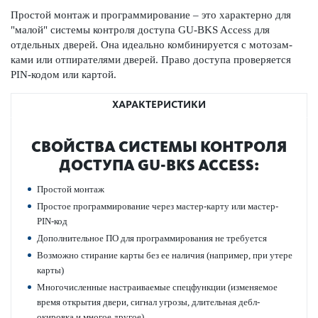
Простой монтаж и программирование – это хар­актерно для
"малой" сис­темы контроля дос­тупа GU-BKS Access для
отдельных дверей. Она идеально комб­инируется с мотоза­м­
ками или отпирате­лями дверей. Право дос­тупа провер­яется
PIN-кодом или картой.
ХАРАКТЕРИСТИКИ
СВОЙСТВА СИС­ТЕМЫ КОНТРОЛЯ
ДОС­ТУПА GU-BKS ACCESS:
Простой монтаж
Про­стое программирование через мастер-карту или мастер-
PIN-код
Дополнительное ПО для программирования не требуется
Возможно стирание карты без ее нал­ичия (например, при утере
карты)
Многочис­ленные наст­раиваемые спецфункции (изменяемое
время открытия двери, сигнал угрозы, длительная дебл­
окировка и многое другое)