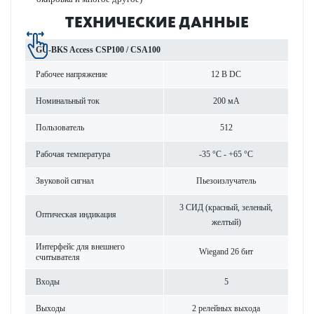
ТЕХНИЧЕСКИЕ ДАННЫЕ
GU-BKS Access CSP100 / CSA100
Рабочее напряжение
12 В DC
Номинальный ток
200 мА
Поль­зователь
512
Рабочая темпер­атура
-35 °C - +65 °C
Зву­к­овой сигнал
Пье­зо­излучатель
3 СИД (красный, зел­еный,
Оптическая индик­ация
желтый)
Интерфейс для внешнего
Wiegand 26 бит
считывателя
Входы
5
Выходы
2 рел­ейных выхода