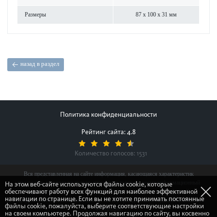
Размеры
87 x 100 x 31 мм
назад в раздел
Политика конфиденциальности
Рейтинг сайта: 4.8
Количество голосов:
1531
Вся представленная на сайте информация, касающаяся характеристик
продуктов, наличия на складе, стоимости товаров, носит информационный
На этом веб-сайте используются файлы cookie, которые
обеспечивают работу всех функций для наиболее эффективной
характер и ни при каких условиях не является публичной офертой,
навигации по странице. Если вы не хотите принимать постоянные
определяемой положениями Статьи 437(2) Гражданского кодекса Российской
файлы cookie, пожалуйста, выберите соответствующие настройки
Федерации.
на своем компьютере. Продолжая навигацию по сайту, вы косвенно