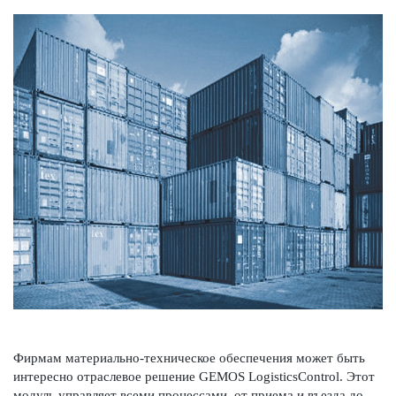
Фирмам матер­иально-техническое обеспечения может быть
интер­есно отрасл­евое решение GEMOS LogisticsControl. Этот
модуль управляет всеми процессами, от приема и въезда до