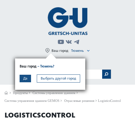
Ваш город
Тюмень
Регистрация
Вход
Ваш город
– Тюмень?
МЕНЮ
Да
Выбрать другой город
Продукты
Системы управления зданием
Сис­тема управ­ления зданием GEMOS
Отраслевые решения
LogisticsControl
LOGISTICSCONTROL