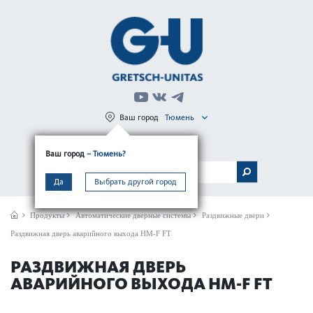
Ваш город
Тюмень
Регистрация
Вход
Ваш город
– Тюмень?
МЕНЮ
Да
Выбрать другой город
Продукты
Автом­ат­ические дверные сис­темы
Раздвижные двери
Раздвижная дверь аварийного выхода HM-F FT
РАЗДВИЖНАЯ ДВЕРЬ
АВАРИЙНОГО ВЫХОДА HM-F FT