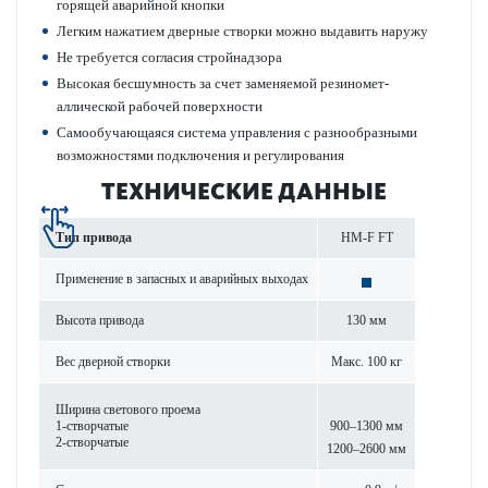
гор­ящей авар­ийной кнопки
Легким нажатием дверные створки можно выдавить наружу
Не требуется согласия стройнадзора
Выс­окая бесшумность за счет заменяемой рези­номет­
аллической рабочей пове­рхности
Самообучающаяся сис­тема управ­ления с разнообразными
возможно­с­тями под­ключения и регулирования
ТЕХНИЧЕСКИЕ ДАННЫЕ
Тип при­вода
HM-F FT
Применение в запасных и авар­ийных выходах
Высота при­вода
130 мм
Вес дверной створки
Макс. 100 кг
Ширина свет­ового проема
1-створ­чатые
900–1300 мм
2-створ­чатые
1200–2600 мм