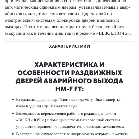
прошедшая как испытания в соотв­е­тствии с Директивой по
автом­ат­ическим сдвижным дверям, устанавливаемым в авар­
ийных выходах, так в соотв­е­тствии с Директивой по
электрическим сис­темам блокировки дверей в запасных
выходах. Поэтому она всегда гар­антирует безоп­асный путь
эвакуации как в течение дня, так и в режиме «ВЫКЛ./НОЧЬ».
ХАРАКТЕРИСТИКИ
ХАР­АКТЕР­И­С­ТИКА И
ОСОБЕННОСТИ РАЗ­Д­ВИЖНЫХ
ДВЕРЕЙ АВАР­ИЙНОГО ВЫХОДА
HM-F FT:
Раз­д­вижные двери авар­ийного выхода могут быть заперты,
когда в здании еще нахо­дятся люди.
Возможность пер­е­кл­ючения рабочего режима (на режим
«ВЫКЛ./НОЧЬ») с помощью автом­ат­изированной сис­темы
управ­ления зданием или выключателя с часовым механизмом
В экстр­енном случае запертые двери можно открыть нажатием