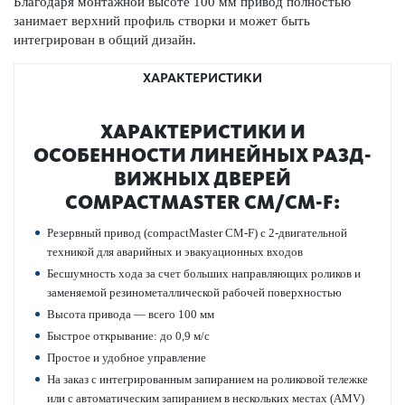
Благодаря монтажной высоте 100 мм привод полно­стью
занимает верхний профиль створки и может быть
интегрирован в общий дизайн.
ХАРАКТЕРИСТИКИ
ХАР­АКТЕР­И­С­ТИКИ И
ОСОБЕННОСТИ ЛИНЕЙНЫХ РАЗ­Д­
ВИЖНЫХ ДВЕРЕЙ
COMPACTMASTER CM/CM-F:
Рез­ервный привод (compactMaster CM-F) с 2-двигательной
техникой для авар­ийных и эвакуацио­нных входов
Бесшумность хода за счет больших направляющих роликов и
заменяемой рези­номет­аллической рабочей пове­рхно­стью
Высота при­вода — всего 100 мм
Быстрое открывание: до 0,9 м/с
Про­стое и удобное управ­ление
На заказ с интегриро­ванным запиранием на роли­к­овой тел­ежке
или с автом­ат­ическим запиранием в нес­кольких местах (AMV)