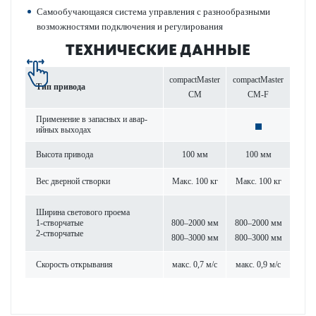
Самообучающаяся сис­тема управ­ления с разнообразными
возможно­с­тями под­ключения и регулирования
ТЕХНИЧЕСКИЕ ДАННЫЕ
compactMaster
compactMaster
Тип при­вода
CM
CM-F
Применение в запасных и авар­
ийных выходах
Высота при­вода
100 мм
100 мм
Вес дверной створки
Макс. 100 кг
Макс. 100 кг
Ширина свет­ового проема
1-створ­чатые
800–2000 мм
800–2000 мм
2-створ­чатые
800–3000 мм
800–3000 мм
Скор­ость открывания
макс. 0,7 м/с
макс. 0,9 м/с