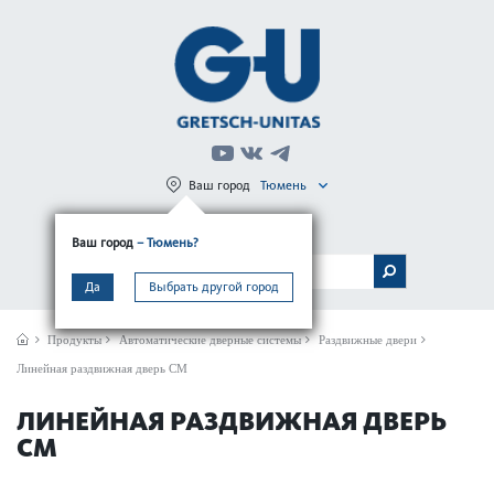
Ваш город
Тюмень
Регистрация
Вход
Ваш город
– Тюмень?
МЕНЮ
Да
Выбрать другой город
Продукты
Автом­ат­ические дверные сис­темы
Раздвижные двери
Линейная раздвижная дверь CM
ЛИНЕЙНАЯ РАЗДВИЖНАЯ ДВЕРЬ
CM