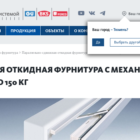
Ваш г
Ваш город
– Тюмень?
Я
ПРОДУКЦИЯ
ОБЪЕКТЫ
О КОНЦЕРНЕ
ТЕХПОДДЕРЖК
Да
Выбрать другой
я фурнитура
Параллельно-сдвижная откидная фурнитура с механическим открыванием GU-
 ОТКИДНАЯ ФУРНИТУРА С МЕХА
 150 КГ