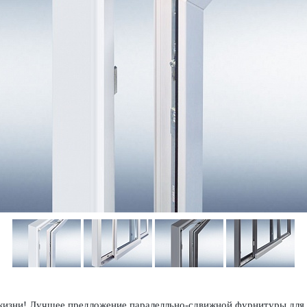
изни! Лучшее предложение паралелльно-сдвижной фурнитуры для э