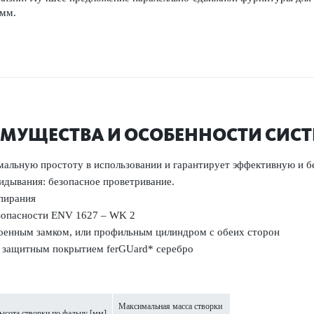
 мм.
МУЩЕСТВА И ОСОБЕННОСТИ СИС
мальную простоту в использовании и гарантирует эффективную и 
идывания: безопасное проветривание.
пирания
езопасности ENV 1627 – WK 2
роенным замком, или профильным цилиндром с обеих сторон
 защитным покрытием ferGUard* серебро
Максимальная масса створки
ысота створки по фальцу [мм]