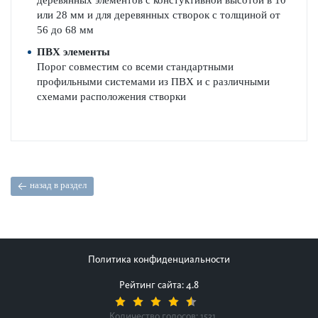
деревянных элементов
с констуктивной высотой в 10
или
28 мм
и
для деревянных
створок с
толщиной
от
56 до
6
8 мм
ПВХ элементы
Порог
совместим
со всеми
стандартными
профильными системами
из ПВХ и с
различными
схемами
расположения
створки
назад в раздел
Политика конфиденциальности
Рейтинг сайта: 4.8
Количество голосов:
1531