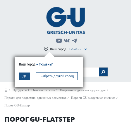
Ваш город
Тюмень
Регистрация
Вход
Ваш город
– Тюмень?
МЕНЮ
Да
Выбрать другой город
Продукты
Оконная техника
Подъемно-сдвижная фурнитура
Пороги для подъемно-сдвижных элементов
Пороги GU модульная система
Порог GU-flatstep
ПОРОГ GU-FLATSTEP