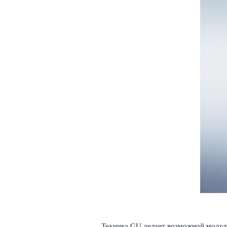
Техника GU делает возможной модул