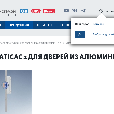
Ваш г
Ваш город
– Тюмень?
Я
ПРОДУКЦИЯ
ОБЪЕКТЫ
О КОНЦЕРНЕ
ТЕХПОДДЕРЖК
Да
Выбрать другой
запорные замки для дверей из алюминия или ПВХ
Автоматическое запирание
GU-SECU
ATICAC 2 ДЛЯ ДВЕРЕЙ ИЗ АЛЮМИ