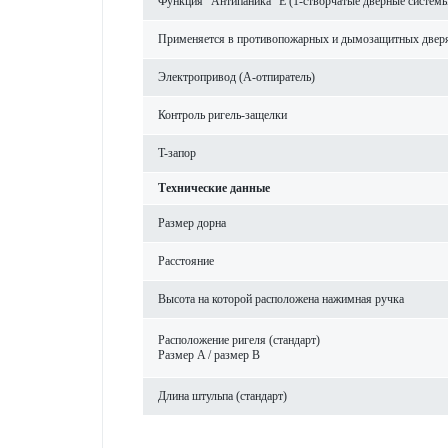
Функция "Антипаника" Е (1-створчатые дверные систем
Применяется в противопожарных и дымозащитных двер
Электропривод (A-отпиратель)
Контроль ригель-защелки
T-запор
Технические данные
Размер дорна
Расстояние
Высота на которой расположена нажимная ручка
Расположение ригеля (стандарт)
Размер A / размер B
Длина штульпа (стандарт)