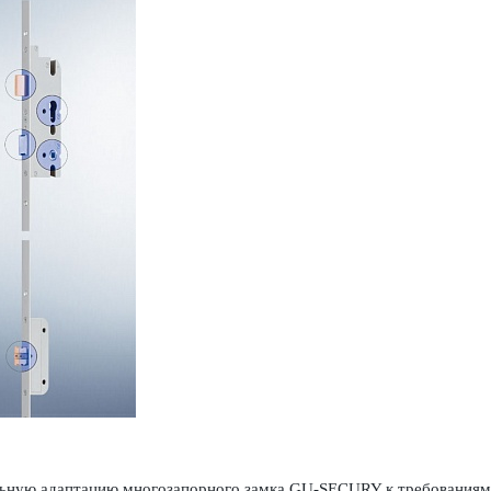
ьную адаптацию многозапорного замка GU-SECURY к требованиям 