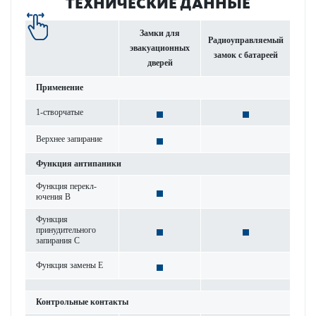
ТЕХНИЧЕСКИЕ ДАННЫЕ
Замки для
Радиоуправляемый
эвакуацио­нных
замок с бат­ареей
дверей
Применение
1-створ­чатые
Верхнее запирание
Функция антипаники
Функция пер­е­кл­
ючения B
Функция
принудительного
запирания C
Функция замены E
Контрольные контакты