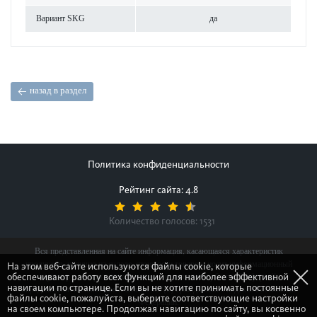
Вар­иант SKG
да
назад в раздел
Политика конфиденциальности
Рейтинг сайта: 4.8
Количество голосов:
1531
Вся представленная на сайте информация, касающаяся характеристик
продуктов, наличия на складе, стоимости товаров, носит информационный
На этом веб-сайте используются файлы cookie, которые
обеспечивают работу всех функций для наиболее эффективной
характер и ни при каких условиях не является публичной офертой,
навигации по странице. Если вы не хотите принимать постоянные
определяемой положениями Статьи 437(2) Гражданского кодекса Российской
файлы cookie, пожалуйста, выберите соответствующие настройки
Федерации.
на своем компьютере. Продолжая навигацию по сайту, вы косвенно