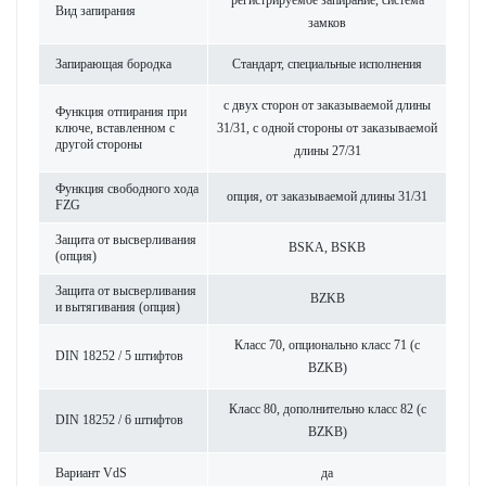
регис­триру­емое запирание, сис­тема
Вид запирания
замков
Запи­рающая бор­одка
Стандарт, специальные исполнения
с двух сторон от заказываемой длины
Функция отпирания при
ключе, встав­ленном с
31/31, с одной стороны от заказываемой
другой стороны
длины 27/31
Функция свободного хода
опция, от заказываемой длины 31/31
FZG
Защита от высверливания
BSKA, BSKB
(опция)
Защита от высверливания
BZKB
и вытя­гивания (опция)
Класс 70, опцио­н­ально класс 71 (с
DIN 18252 / 5 штифтов
BZKB)
Класс 80, дополнительно класс 82 (с
DIN 18252 / 6 штифтов
BZKB)
Вар­иант VdS
да