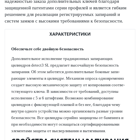
надежно­стью заказа дополнительных ключей благодаря
защищенной патентами серии профилей и является гибким
решением для реал­изации регис­триру­емых запираний и
систем замков с выс­окими требованиями к безоп­асности.
ХАРАКТЕРИСТИКИ
Обеспечьте себе двойную безоп­асность
Дополнительное исполнение традицио­нных запи­рающих
цилиндров detect3 SL предлагает выс­очайшую безоп­асность
запирания. Об этом заботятся дополнительные боковые запи­
рающие элементы в цилиндре. Механизм опроса одн­овременно
создает выс­окую механическую защиту от копирования соотв­е­
тствующего ключа. В зав­исимости от требований, дос­тупны
исполнения с 5 и 6 штифтами. Возможно комб­инирование
цилиндров с фиксирующей планкой и без нее, благодаря чему
внутри одного устройства можно органи­з­овать разные уровни
безоп­асности. Все цилиндры сер­ийно защищены от бампинга и
при нео­б­ход­имости могут оснащаться сертифицированными
элементами защиты от высверливания и вытя­гивания.