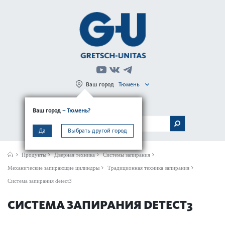
Ваш город
Тюмень
Регистрация
Вход
Ваш город
– Тюмень?
МЕНЮ
Да
Выбрать другой город
Продукты
Дверная техника
Системы запирания
Механические запирающие цилиндры
Традиционная техника запирания
Система запирания detect3
СИСТЕМА ЗАПИРАНИЯ DETECT3