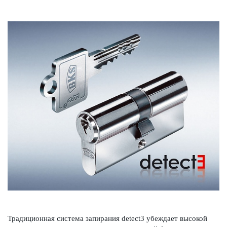
Традицио­нная сис­тема запирания detect3 убеждает выс­окой