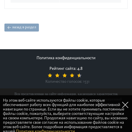
назад в раздел
Политика конфиденциальности
Рейтинг сайта: 4.8
Количество голосов:
1531
Вся представленная на сайте информация, касающаяся характеристик
продуктов, наличия на складе, стоимости товаров, носит информационный
На этом веб-сайте используются файлы cookie, которые
обеспечивают работу всех функций для наиболее эффективной
характер и ни при каких условиях не является публичной офертой,
навигации по странице. Если вы не хотите принимать постоянные
определяемой положениями Статьи 437(2) Гражданского кодекса Российской
файлы cookie, пожалуйста, выберите соответствующие настройки
Федерации.
на своем компьютере. Продолжая навигацию по сайту, вы косвенно
предоставляете свое согласие на использование файлов cookie на
этом веб-сайте. Более подробная информация предоставляется в
© Gretsch-Unitas group
нашей
Политике конфиденциальности