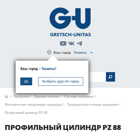
Ваш город
Тюмень
Регистрация
Вход
Ваш город
– Тюмень?
МЕНЮ
Да
Выбрать другой город
Продукты
Дверная техника
Системы запирания
Механические запирающие цилиндры
Традиционная техника запирания
Профильный цилиндр PZ 88
ПРОФИЛЬНЫЙ ЦИЛИНДР PZ 88