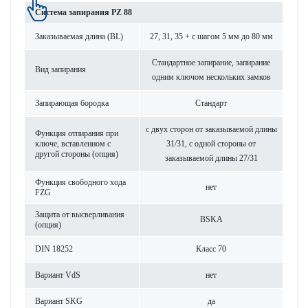
Сис­тема запирания PZ 88
Заказываемая длина (BL)
27, 31, 35 + с шагом 5 мм до 80 мм
Стандартное запирание, запирание
Вид запирания
одним ключом нес­кольких замков
Запи­рающая бор­одка
Стандарт
с двух сторон от заказываемой длины
Функция отпирания при
ключе, встав­ленном с
31/31, с одной стороны от
другой стороны (опция)
заказываемой длины 27/31
Функция свободного хода
нет
FZG
Защита от высверливания
BSKA
(опция)
DIN 18252
Класс 70
Вар­иант VdS
нет
Вар­иант SKG
да