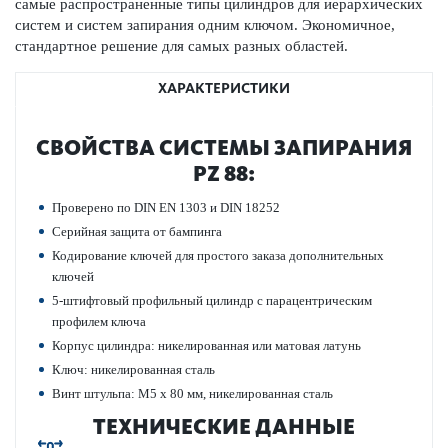
самые распрос­траненные типы цилиндров для иер­архических
систем и систем запирания одним ключом. Экономичное,
стандартное решение для самых разных обла­стей.
ХАРАКТЕРИСТИКИ
СВОЙСТВА СИС­ТЕМЫ ЗАПИРАНИЯ
PZ 88:
Проверено по DIN EN 1303 и DIN 18252
Сер­ийная защита от бампинга
Кодирование ключей для про­с­того заказа дополнительных
ключей
5-штифтовый профильный цилиндр с пар­ацентрическим
профилем ключа
Корпус цилиндра: никелированная или мат­овая латунь
Ключ: никелированная сталь
Винт штульпа: M5 x 80 мм, никелированная сталь
ТЕХНИЧЕСКИЕ ДАННЫЕ