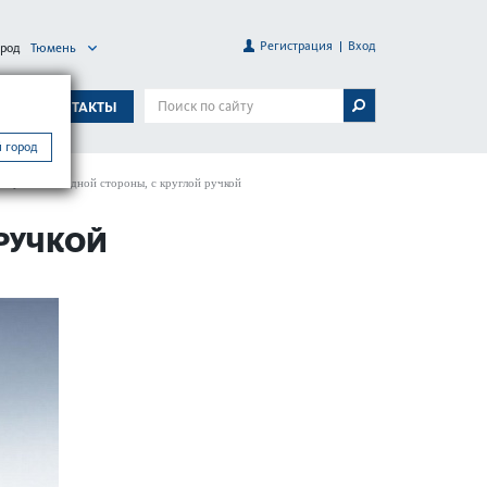
Регистрация
Вход
ород
Тюмень
А
КОНТАКТЫ
 город
пираемый с одной стороны, с круглой ручкой
 РУЧКОЙ