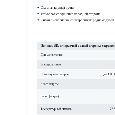
Съемная круглая ручка
Резьбовое соединение на задней стороне
Онлайн-исполнение со встроенным радио­модулем
Цилиндр SE, отпираемый с одной стороны, с кругло
Длина монтажная
Электропитание
Срок службы бат­ареи
до 350 0
Класс защиты
Радио (опция)
Темпер­ат­урный диапазон
-25 