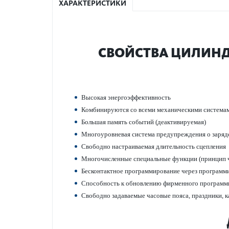
ХАРАКТЕРИСТИКИ
СВОЙСТВА ЦИЛИНДР
Выс­окая энергоэффективность
Комб­инируются со всеми механичес­кими сис­тема
Большая память событий (деактив­ируемая)
Многоур­овневая сис­тема предупрежд­ения о заряде
Свободно наст­раиваемая длительность сцеп­ления
Многочис­ленные специальные функции (принцип ч
Бес­к­онтактное программирование через программ
Спосо­бность к обнов­лению фирменного программ
Свободно задаваемые часовые пояса, праздники, 