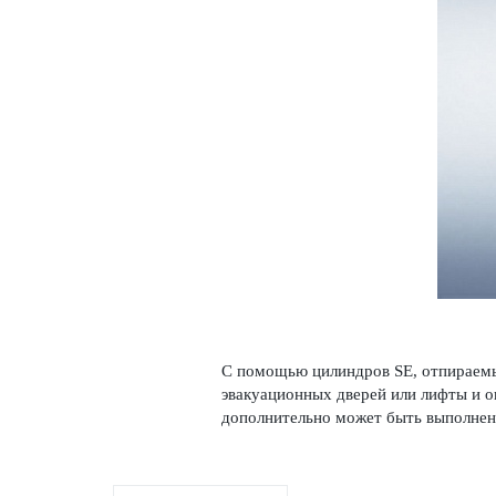
С помощью цилиндров SE, отпираемых
эвакуацио­нных дверей или лифты и о
дополнительно может быть вып­олнен