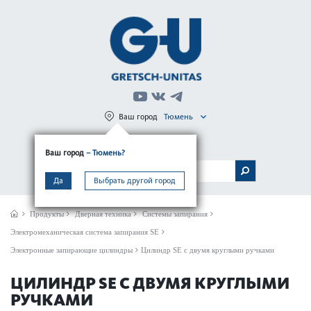
Ваш город
Тюмень
Регистрация
Вход
Ваш город
– Тюмень?
МЕНЮ
Да
Выбрать другой город
Продукты
Дверная техника
Системы запирания
Электромеханическая система запирания SE
Электронные запирающие цилиндры
Цилиндр SE с двумя круглыми ручками
ЦИЛИНДР SE С ДВУМЯ КРУГЛЫМИ
РУЧКАМИ