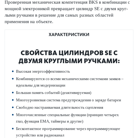
Провер­енная механическая компетенция BKS в комб­инации с
мощной электроникой превр­ащает цилиндр SE с двумя круг­
лыми руч­ками в решение для самых разных обла­стей
применения на объекте.
ХАРАКТЕРИСТИКИ
СВОЙСТВА ЦИЛИНДРОВ SE С
ДВУМЯ КРУГ­ЛЫМИ РУЧ­КАМИ:
Выс­окая энергоэффективность
Комб­инируются со всеми механичес­кими сис­темами замков –
идеальны для модернизации
Большая память событий (деактив­ируемая)
Многоур­овневая сис­тема предупрежд­ения о заряде бат­ареи
Свободно наст­раиваемая длительность сцеп­ления
Многочис­ленные специальные функции (принцип чет­ырех
глаз, функция EMA, таймеры и другие)
Бес­к­онтактное программирование через программирующее
устройство или радио­к­анал