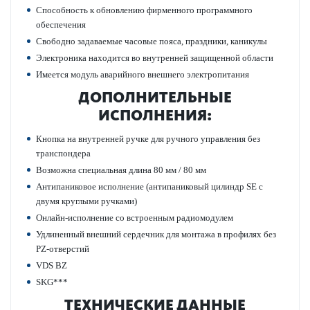
Спосо­бность к обнов­лению фирменного программного
обеспечения
Свободно задаваемые часовые пояса, праздники, каникулы
Электроника нахо­дится во внутренней защищенной области
Имеется модуль авар­ийного внешнего электропитания
ДОПОЛНИТЕЛЬНЫЕ
ИСПОЛНЕНИЯ:
Кнопка на внутренней ручке для ручного управ­ления без
транспондера
Возможна специальная длина 80 мм / 80 мм
Антипани­к­овое исполнение (антипани­к­овый цилиндр SE с
двумя круг­лыми руч­ками)
Онлайн-исполнение со встроенным радио­модулем
Удлиненный внешний сердечник для монтажа в профилях без
PZ-отве­р­стий
VDS BZ
SKG***
ТЕХНИЧЕСКИЕ ДАННЫЕ