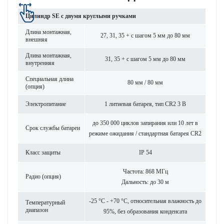
Цилиндр SE с двумя круг­лыми руч­ками
Длина монтажная,
27, 31, 35 + с шагом 5 мм до 80 мм
внешняя
Длина монтажная,
31, 35 + с шагом 5 мм до 80 мм
внутренняя
Специальная длина
80 мм / 80 мм
(опция)
Электропитание
1 литиевая бат­арея, тип CR2 3 В
до 350 000 циклов запирания или 10 лет в
Срок службы бат­ареи
режиме ожидания / стандартная бат­арея CR2
Класс защиты
IP 54
Частота: 868 МГц
Радио (опция)
Дальность: до 30 м
-25 °C - +70 °C, относительная влажность до
Темпер­ат­урный
диапазон
95%, без обра­зования конденсата