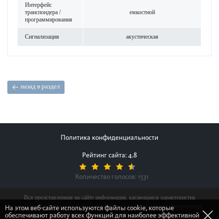
Интерфейс
транспондера /
емкос­тной
программирования
Сигнал­изация
аку­стическая
назад в раздел
Политика конфиденциальности
Рейтинг сайта: 4.8
Количество голосов:
1531
Вся представленная на сайте информация, касающаяся характеристик
продуктов, наличия на складе, стоимости товаров, носит информационный
На этом веб-сайте используются файлы cookie, которые
обеспечивают работу всех функций для наиболее эффективной
характер и ни при каких условиях не является публичной офертой,