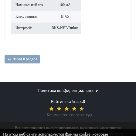
Номинальный ток
100 мА
Класс защиты
IP 65
Интерфейс
BKS-NET-Türbus
назад в раздел
Политика конфиденциальности
Рейтинг сайта: 4.8
Количество голосов:
1531
Вся представленная на сайте информация, касающаяся характеристик
продуктов, наличия на складе, стоимости товаров, носит информационный
На этом веб-сайте используются файлы cookie, которые