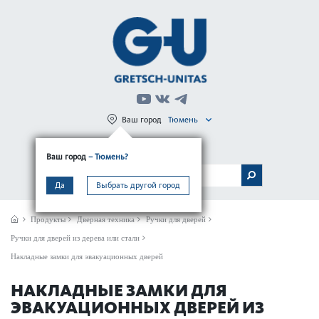
Ваш город
Тюмень
Регистрация
Вход
Ваш город
– Тюмень?
МЕНЮ
Да
Выбрать другой город
Продукты
Дверная техника
Ручки для дверей
Ручки для дверей из дерева или стали
Накладные замки для эвакуационных дверей
НАКЛАДНЫЕ ЗАМКИ ДЛЯ
ЭВАКУАЦИОННЫХ ДВЕРЕЙ ИЗ