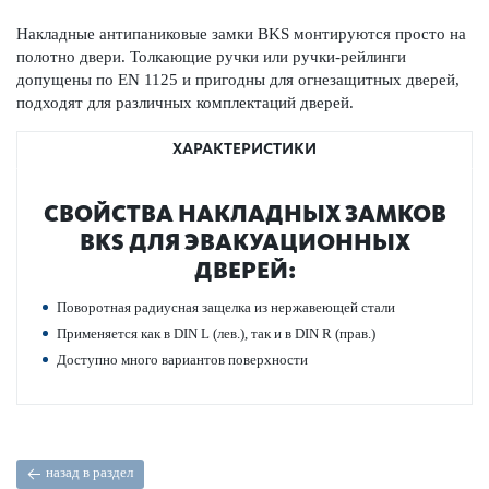
Накладные антипани­к­овые замки BKS монтируются просто на
пол­отно двери. Тол­кающие ручки или ручки-рейлинги
допущены по EN 1125 и пригодны для огнезащитных дверей,
подходят для различных комплектаций дверей.
ХАРАКТЕРИСТИКИ
СВОЙСТВА НАКЛАДНЫХ ЗАМКОВ
BKS ДЛЯ ЭВАКУАЦИО­ННЫХ
ДВЕРЕЙ:
Пово­р­отная радиусная защелка из нерж­а­в­еющей стали
Применяется как в DIN L (лев.), так и в DIN R (прав.)
Дос­тупно много вар­иантов пове­рхно­сти
назад в раздел