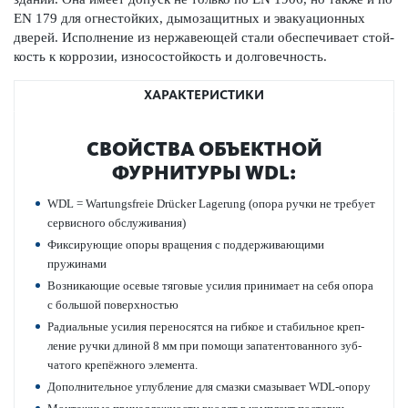
EN 179 для огн­ес­тойких, дымозащитных и эвакуацио­нных
дверей. Исполнение из нерж­а­в­еющей стали обеспечивает стой­
кость к коррозии, износос­той­кость и долговечность.
ХАРАКТЕРИСТИКИ
СВОЙСТВА ОБЪЕКТНОЙ
ФУРНИТУРЫ WDL:
WDL = Wartungsfreie Drücker Lagerung (опора ручки не требует
серв­исного обслуживания)
Фиксирующие опоры вращения с поддерживающими
пружинами
Возн­и­к­ающие осевые тяговые усилия принимает на себя опора
с большой пове­рхно­стью
Радиальные усилия пер­еносятся на гибкое и стабильное креп­
ление ручки длиной 8 мм при помощи запатентованного зуб­
чатого крепёжного элемента.
Дополнительное углуб­л­ение для смазки смазывает WDL-опору