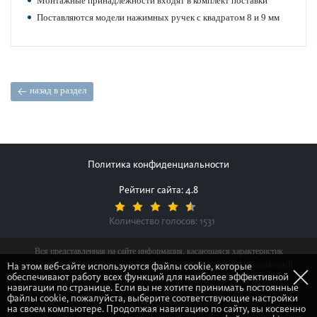
Монтажные принадлежности входят в комплект пос­т­авки
Пос­т­авляются модели нажимных ручек с квадратом 8 и 9 мм
назад в раздел
Политика конфиденциальности
Рейтинг сайта: 4.8
Количество голосов:
1531
Вся представленная на сайте информация, касающаяся характеристик
продуктов, наличия на складе, стоимости товаров, носит информационный
На этом веб-сайте используются файлы cookie, которые
обеспечивают работу всех функций для наиболее эффективной
характер и ни при каких условиях не является публичной офертой,
навигации по странице. Если вы не хотите принимать постоянные
определяемой положениями Статьи 437(2) Гражданского кодекса Российской
файлы cookie, пожалуйста, выберите соответствующие настройки
Федерации.
на своем компьютере. Продолжая навигацию по сайту, вы косвенно