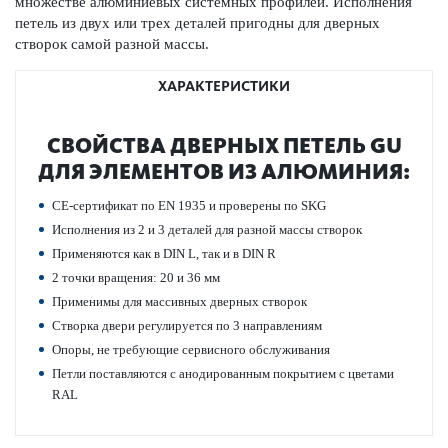
множестве алюминиевых сис­темных профилей. Исполнения
петель из двух или трех дет­алей пригодны для дверных
створок самой разной массы.
ХАРАКТЕРИСТИКИ
СВОЙСТВА ДВЕРНЫХ ПЕТЕЛЬ GU
ДЛЯ ЭЛЕМЕНТОВ ИЗ АЛЮМИНИЯ:
CE-сертификат по EN 1935 и проверены по SKG
Исполнения из 2 и 3 дет­алей для разной массы створок
Применяются как в DIN L, так и в DIN R
2 точки вращения: 20 и 36 мм
Применимы для масс­ивных дверных створок
Створка двери регулируется по 3 направ­лениям
Опоры, не требующие серв­исного обслуживания
Петли пос­т­авляются с анодированным покрытием с цветами
RAL