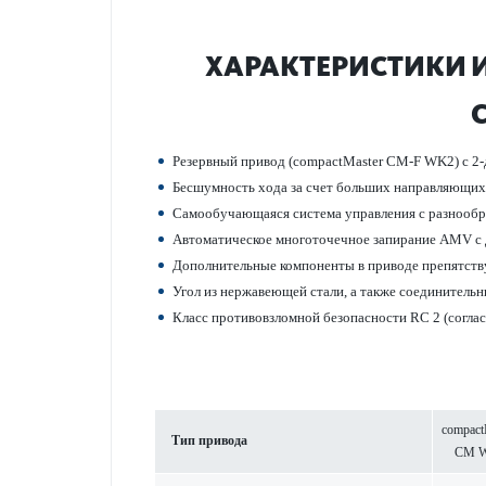
ХАР­АКТЕР­И­С­ТИК
Рез­ервный привод (compactMaster CM-F WK2) с 2-
Бесшумность хода за счет больших направляющих р
Самообучающаяся сис­тема управ­ления с разнообр
Автом­ат­ическое многоточечное запирание AMV с д
Дополнительные компоненты в при­воде препятст
Угол из нерж­а­в­еющей стали, а также соединител
Класс против­овзломной безоп­асности RC 2 (согла
compact
Тип при­вода
CM 