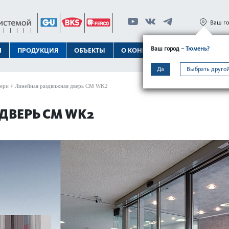
Ваш г
Ваш город
– Тюмень?
Я
ПРОДУКЦИЯ
ОБЪЕКТЫ
О КОНЦЕРНЕ
ТЕХПОДДЕРЖК
Да
Выбрать другой
вери
Линейная раздвижная дверь CM WK2
ДВЕРЬ CM WK2