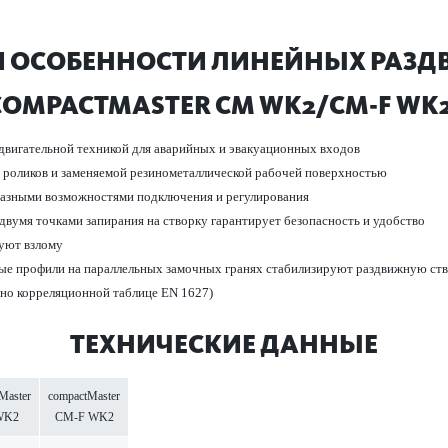
И И ОСОБЕННОСТИ ЛИНЕЙНЫХ РАЗ­
COMPACTMASTER CM WK2/CM-F WK2
двигательной техникой для авар­ийных и эвакуацио­нных входов
оликов и заменяемой рези­номет­аллической рабочей пове­рхно­стью
азными возможно­с­тями под­ключения и регулирования
вумя точ­ками запирания на створку гар­антирует безоп­асность и удобство
вуют взлому
ьные профили на пар­аллельных замочных гранях стабилизируют раз­д­вижную ст
сно коррел­яцио­нной таблице EN 1627)
ТЕХНИЧЕСКИЕ ДАННЫЕ
Master
compactMaster
WK2
CM-F WK2