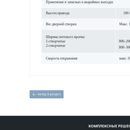
Применение в запасных и авар­ийных выходах
Высота при­вода
100
Вес дверной створки
Макс. 
Ширина свет­ового проема
1-створ­чатые
800–20
2-створ­чатые
800–30
Скор­ость открывания
макс. 0
назад в раздел
КОМПЛЕКСНЫЕ РЕШЕ