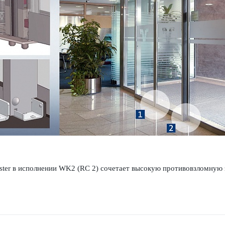
ter в исполнении WK2 (RC 2) сочетает выс­окую против­овзломну